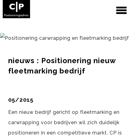
Diensten
Opdrachtgevers
Klanten aan het woord
nieuws : Positionering nieuw
fleetmarking bedrijf
Cases
05/2015
Artikelen
Een nieuw bedrijf gericht op fleetmarking en
Over ons
carwrapping voor bedrijven wil zich duidelijk
positioneren in een competitieve markt. CP is