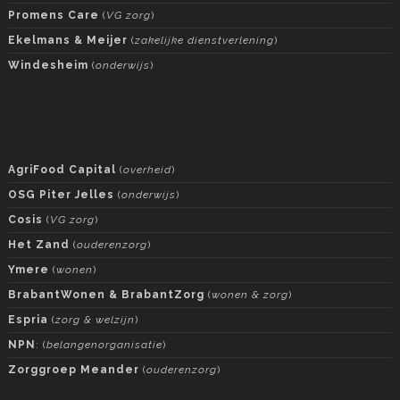
Promens Care
(
VG zorg
)
Ekelmans & Meijer
(
zakelijke dienstverlening
)
Windesheim
(
onderwijs
)
AgriFood Capital
(
overheid
)
OSG Piter Jelles
(
onderwijs
)
Cosis
(
VG zorg
)
Het Zand
(
ouderenzorg
)
Ymere
(
wonen
)
BrabantWonen & BrabantZorg
(
wonen & zorg
)
Espria
(
zorg & welzijn
)
NPN
: (
belangenorganisatie
)
Zorggroep Meander
(
ouderenzorg
)