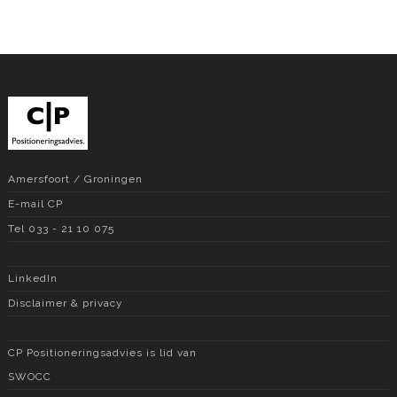
Amersfoort / Groningen
E-mail CP
Tel 033 - 21 10 075
LinkedIn
Disclaimer & privacy
CP Positioneringsadvies is lid van
SWOCC